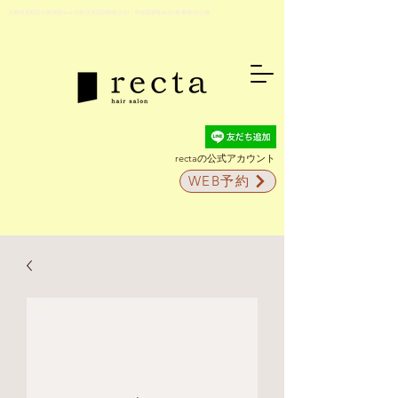
京都伏見稲荷の美容院recta(京阪伏見稲荷駅徒歩5分・JR稲荷駅徒歩2分)駐車場5台完備
rectaの公式アカウント
WEB予約