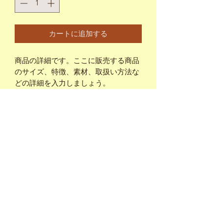
カートに追加する
商品の詳細です。ここに販売する商品
のサイズ、特徴、素材、取扱い方法な
どの詳細を入力しましょう。
商品情報
商品の詳細について記入する欄です。
返品・返金ポリシー
ここに販売する商品のサイズ、特徴、
素材、取扱い方法などの詳細を入力し
商品の返品・返金について記入する欄
ましょう。また、商品のセールスポイ
配送情報
です。購入後、どのように返品または
ントを入力して、購入者の興味を引き
返金できるかを詳しく示しましょう。
つけましょう。
商品の配送について記入する欄です。
手続きを明確に示すことでショップと
ここに商品の配送方法や梱包、配送料
購入者の信頼関係を築くことができま