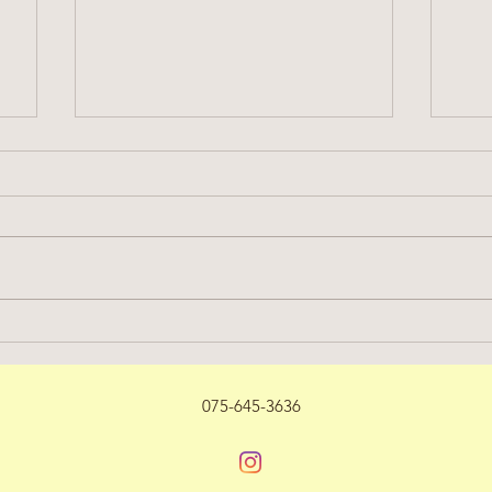
の
２０２６年 ７月の定休日の
２
お知らせ
お
075-645-3636