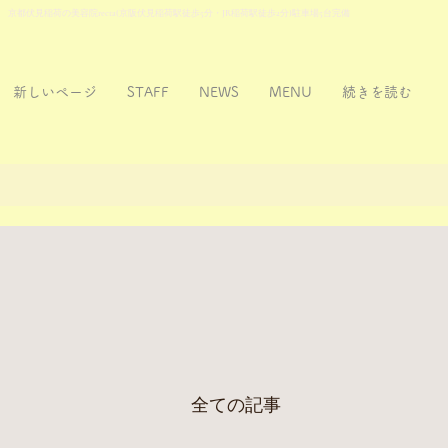
京都伏見稲荷の美容院recta(京阪伏見稲荷駅徒歩5分・JR稲荷駅徒歩2分)駐車場5台完備
新しいページ
STAFF
NEWS
MENU
続きを読む
全ての記事