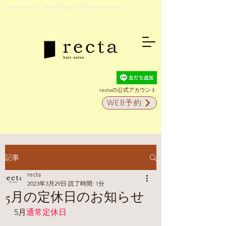
京都伏見稲荷の美容院recta(京阪伏見稲荷駅徒歩5分・JR稲荷駅徒歩2分)駐車場5台完備
rectaの公式アカウント
WEB予約
記事
recta
2023年3月29日
読了時間: 1分
5月の定休日のお知らせ
5月
通常定休日