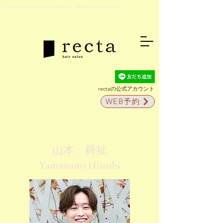
京都伏見稲荷の美容院recta(京阪伏見稲荷駅徒歩5分・JR稲荷駅徒歩2分)駐車場5台完備
rectaの公式アカウント
WEB予約
山本 舜祉
​Yamamoto Hitoshi