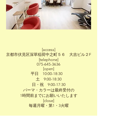
[access]
京都市伏見区深草稲荷中之町５６ 大吉ビル２F
[telephone]
075-645-3636
[open]
平日 10:00-18:30
土 9:00-18:30
日・祝 9:00-17:30
パーマ・カラーは最終受付の
1時間前までにお願いいたします
[close]
毎週月曜・第1・3火曜​