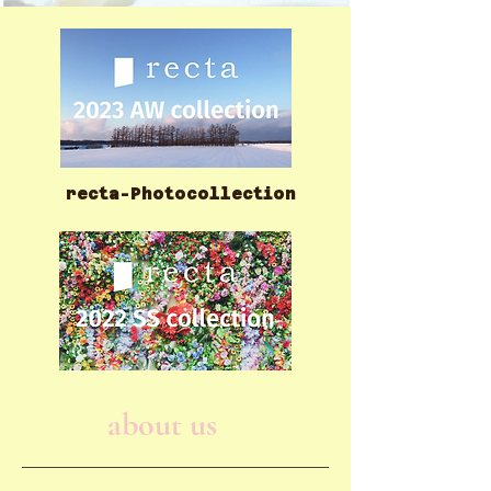
​recta-Photocollection
about us