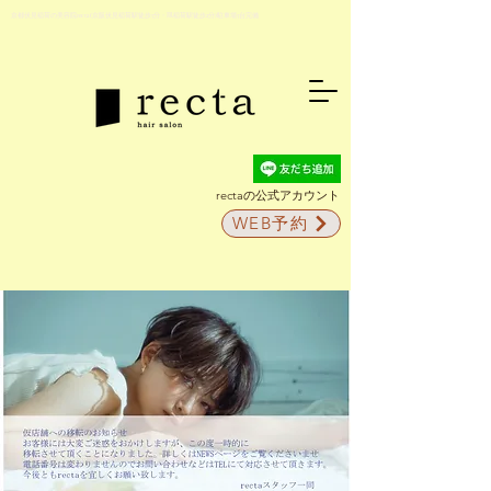
京都伏見稲荷の美容院recta(京阪伏見稲荷駅徒歩5分・JR稲荷駅徒歩2分)駐車場5台完備
rectaの公式アカウント
WEB予約